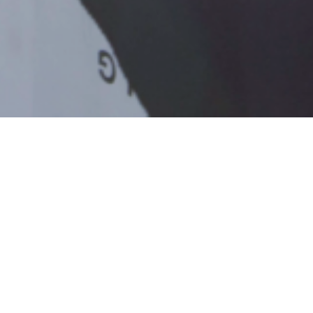
NotMade4tv prend la légende à contre-pied
pour Putah Creek Winery
Putah Creek Winery est une propriété viticole
située près de Davis en Californie du Nord.
Rachetée en 2014 par de jeunes entrepreneurs
européens décidé a élaborer des vins nouveaux à